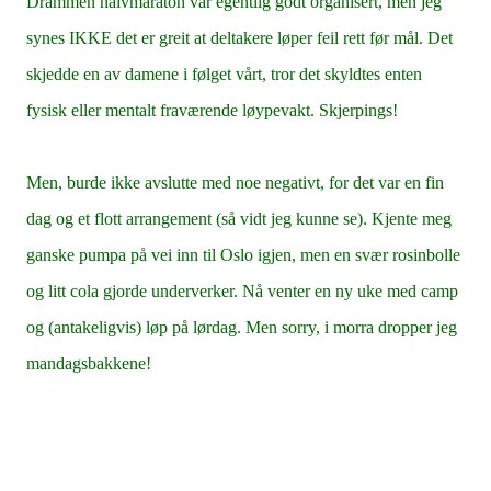
Drammen halvmaraton var egentlig godt organisert, men jeg
synes IKKE det er greit at deltakere løper feil rett før mål. Det
skjedde en av damene i følget vårt, tror det skyldtes enten
fysisk eller mentalt fraværende løypevakt. Skjerpings!
Men, burde ikke avslutte med noe negativt, for det var en fin
dag og et flott arrangement (så vidt jeg kunne se). Kjente meg
ganske pumpa på vei inn til Oslo igjen, men en svær rosinbolle
og litt cola gjorde underverker. Nå venter en ny uke med camp
og (antakeligvis) løp på lørdag. Men sorry, i morra dropper jeg
mandagsbakkene!