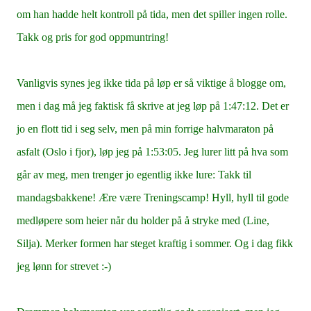
om han hadde helt kontroll på tida, men det spiller ingen rolle.
Takk og pris for god oppmuntring!
Vanligvis synes jeg ikke tida på løp er så viktige å blogge om,
men i dag må jeg faktisk få skrive at jeg løp på 1:47:12. Det er
jo en flott tid i seg selv, men på min forrige halvmaraton på
asfalt (Oslo i fjor), løp jeg på 1:53:05. Jeg lurer litt på hva som
går av meg, men trenger jo egentlig ikke lure: Takk til
mandagsbakkene! Ære være Treningscamp! Hyll, hyll til gode
medløpere som heier når du holder på å stryke med (Line,
Silja). Merker formen har steget kraftig i sommer. Og i dag fikk
jeg lønn for strevet :-)