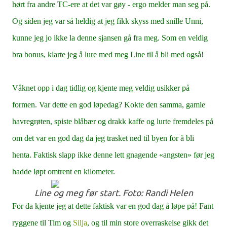
hørt fra andre TC-ere at det var gøy - ergo melder man seg på.
Og siden jeg var så heldig at jeg fikk skyss med snille Unni,
kunne jeg jo ikke la denne sjansen gå fra meg. Som en veldig
bra bonus, klarte jeg å lure med meg Line til å bli med også!
Våknet opp i dag tidlig og kjente meg veldig usikker på
formen. Var dette en god løpedag? Kokte den samma, gamle
havregrøten, spiste blåbær og drakk kaffe og lurte fremdeles på
om det var en god dag da jeg trasket ned til byen for å bli
henta. Faktisk slapp ikke denne lett gnagende «angsten» før jeg
hadde løpt omtrent en kilometer.
Line og meg før start. Foto: Randi Helen
For da kjente jeg at dette faktisk var en god dag å løpe på! Fant
ryggene til Tim og
Silja
, og til min store overraskelse gikk det