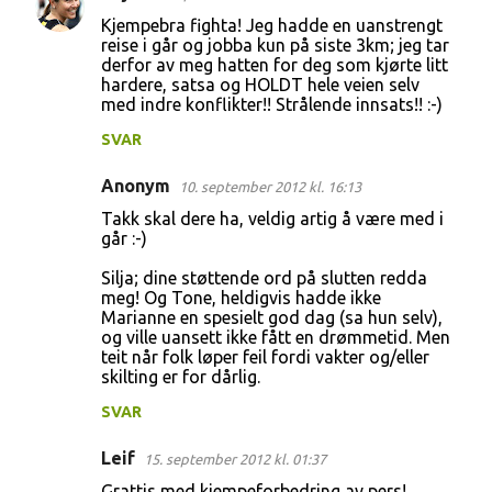
a
Kjempebra fighta! Jeg hadde en uanstrengt
r
reise i går og jobba kun på siste 3km; jeg tar
derfor av meg hatten for deg som kjørte litt
e
hardere, satsa og HOLDT hele veien selv
r
med indre konflikter!! Strålende innsats!! :-)
SVAR
Anonym
10. september 2012 kl. 16:13
Takk skal dere ha, veldig artig å være med i
går :-)
Silja; dine støttende ord på slutten redda
meg! Og Tone, heldigvis hadde ikke
Marianne en spesielt god dag (sa hun selv),
og ville uansett ikke fått en drømmetid. Men
teit når folk løper feil fordi vakter og/eller
skilting er for dårlig.
SVAR
Leif
15. september 2012 kl. 01:37
Grattis med kjempeforbedring av pers!