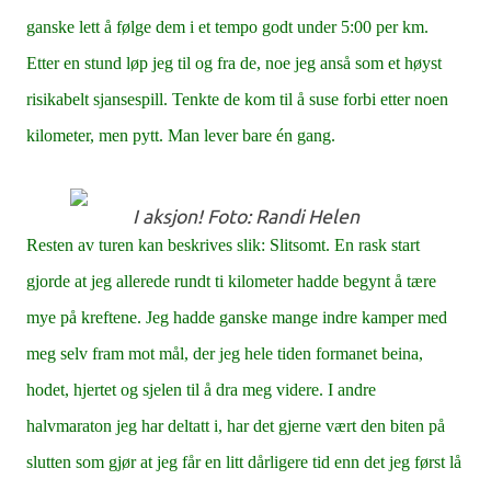
ganske lett å følge dem i et tempo godt under 5:00 per km.
Etter en stund løp jeg til og fra de, noe jeg anså som et høyst
risikabelt sjansespill. Tenkte de kom til å suse forbi etter noen
kilometer, men pytt. Man lever bare én gang.
I aksjon! Foto: Randi Helen
Resten av turen kan beskrives slik: Slitsomt. En rask start
gjorde at jeg allerede rundt ti kilometer hadde begynt å tære
mye på kreftene. Jeg hadde ganske mange indre kamper med
meg selv fram mot mål, der jeg hele tiden formanet beina,
hodet, hjertet og sjelen til å dra meg videre. I andre
halvmaraton jeg har deltatt i, har det gjerne vært den biten på
slutten som gjør at jeg får en litt dårligere tid enn det jeg først lå