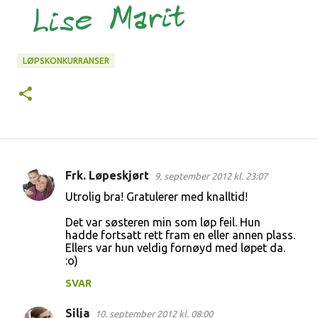
LØPSKONKURRANSER
Frk. Løpeskjørt
9. september 2012 kl. 23:07
K
Utrolig bra! Gratulerer med knalltid!
o
Det var søsteren min som løp feil. Hun
m
hadde fortsatt rett fram en eller annen plass.
m
Ellers var hun veldig fornøyd med løpet da.
:o)
e
n
SVAR
t
Silja
10. september 2012 kl. 08:00