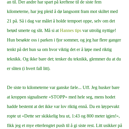
an til. Der andre har spart på kreftene til de siste fem
kilometerne, har jeg pleid å dø langsomt fram mot skiltet med
21 på. Så i dag var målet å holde tempoet oppe, selv om det
betød smerte og slit. Må si at
Hannes tips
var utrolig nyttige!
Hun besøkte oss i parken i fjor sommer, og jeg har flere ganger
tenkt på det hun sa om hvor viktig det er å løpe med riktig
teknikk. Og ikke bare det; tenker du teknikk, glemmer du at du
er sliten (i hvert fall litt).
De siste to kilometerne var ganske fæle... Uff. Jeg husker bare
at kroppen signaliserte «STOPP» med hele seg, mens hodet
hadde bestemt at det ikke var lov riktig ennå. Da en løypevakt
ropte ut «Dette ser skikkelig bra ut, 1:43 og 800 meter igjen!»,
fikk jeg et mye etterlengtet push til å gi siste rest. Litt usikker på