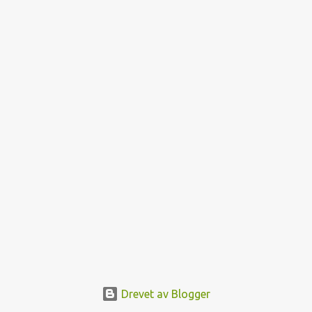
e
r
Drevet av Blogger