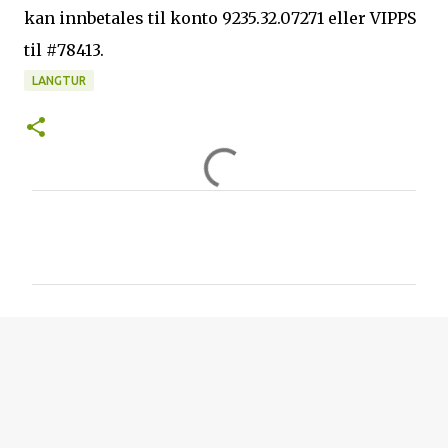
kan innbetales til konto 9235.32.07271 eller VIPPS
til #78413.
LANGTUR
K
o
m
m
e
n
t
a
r