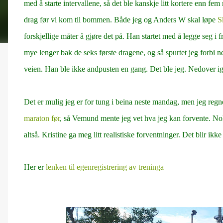
med å starte intervallene, så det ble kanskje litt kortere enn fem 
drag før vi kom til bommen. Både jeg og Anders W skal løpe
S
forskjellige måter å gjøre det på. Han startet med å legge seg i f
mye lenger bak de seks første dragene, og så spurtet jeg forbi n
veien. Han ble ikke andpusten en gang. Det ble jeg. Nedover ig
Det er mulig jeg er for tung i beina neste mandag, men jeg reg
maraton før
, så Vemund mente jeg vet hva jeg kan forvente. Nok
altså. Kristine ga meg litt realistiske forventninger. Det blir i
Her er
lenken til egenregistrering av treninga