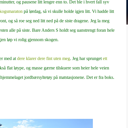
minutter, og pausene litt lengre enn to. Det ble i hvert fall syv
kogsmaraton
på lørdag, så vi skulle holde igjen litt. Vi hadde litt
ront, og så roe seg ned litt ned på de siste dragene. Jeg la meg
esten alle på siste. Bare Anders S holdt seg uanstrengt foran hele
jen løp vi rolig gjennom skogen.
ner med at
dere klarer dere fint uten meg
. Jeg har sprunget
ett
så flat løype, og masse gærne tilskuere som heier hele veien
kke hjemmelaget jordbærsyltetøy på matstasjonene. Det er fra boks.