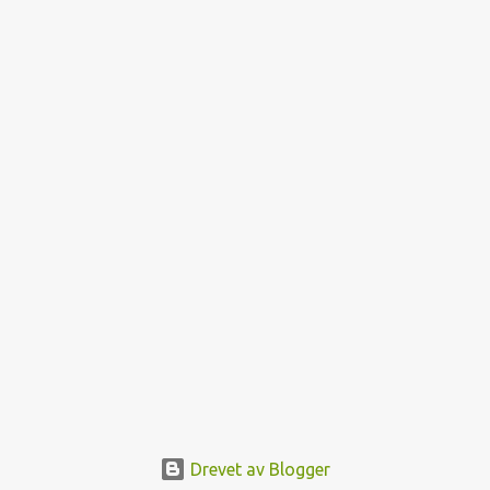
r
e
r
Drevet av Blogger