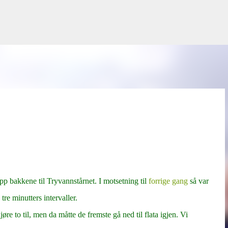
Gå til hovedinnhold
pp bakkene til Tryvannstårnet. I motsetning til
forrige gang
så var
re minutters intervaller.
kjøre to til, men da måtte de fremste gå ned til flata igjen. Vi