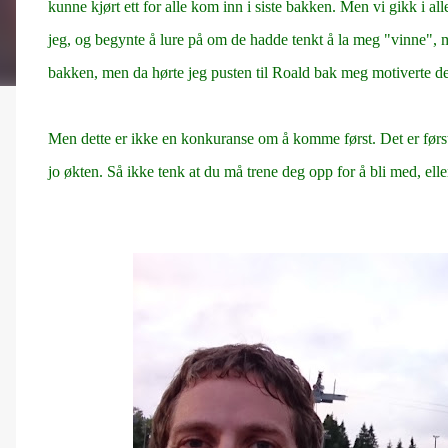
kunne kjørt ett for alle kom inn i siste bakken. Men vi gikk i all
jeg, og begynte å lure på om de hadde tenkt å la meg "vinne", me
bakken, men da hørte jeg pusten til Roald bak meg motiverte det 
Men dette er ikke en konkuranse om å komme først. Det er først 
jo økten. Så ikke tenk at du må trene deg opp for å bli med, elle