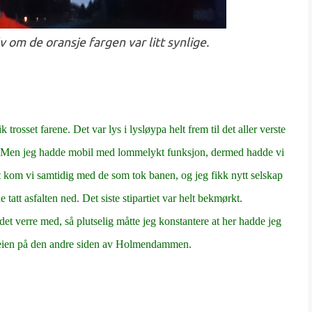
v om de oransje fargen var litt synlige.
trosset farene. Det var lys i lysløypa helt frem til det aller verste
unn. Men jeg hadde mobil med lommelykt funksjon, dermed hadde vi
it kom vi samtidig med de som tok banen, og jeg fikk nytt selskap
tatt asfalten ned. Det siste stipartiet var helt bekmørkt.
det verre med, så plutselig måtte jeg konstantere at her hadde jeg
å veien på den andre siden av Holmendammen.