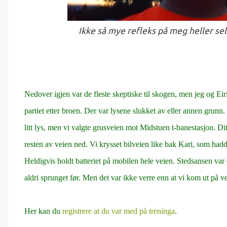
Ikke så mye refleks på meg heller sel
Nedover igjen var de fleste skeptiske til skogen, men jeg og Eirik 
partiet etter broen. Der var lysene slukket av eller annen gr
litt lys, men vi valgte grusveien mot Midstuen t-banestasjon. D
resten av veien ned. Vi krysset bilveien like bak Kari, som hadde 
Heldigvis holdt batteriet på mobilen hele veien. Stedsansen var 
aldri sprunget før. Men det var ikke verre enn at vi kom ut p
Her kan du
registrere at du var med på treninga
.