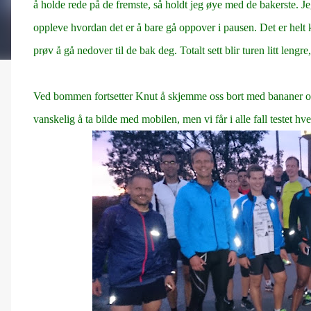
å holde rede på de fremste, så holdt jeg øye med de bakerste. Je
oppleve hvordan det er å bare gå oppover i pausen. Det er helt kla
prøv å gå nedover til de bak deg. Totalt sett blir turen litt lengr
Ved bommen fortsetter Knut å skjemme oss bort med bananer og 
vanskelig å ta bilde med mobilen, men vi får i alle fall testet h