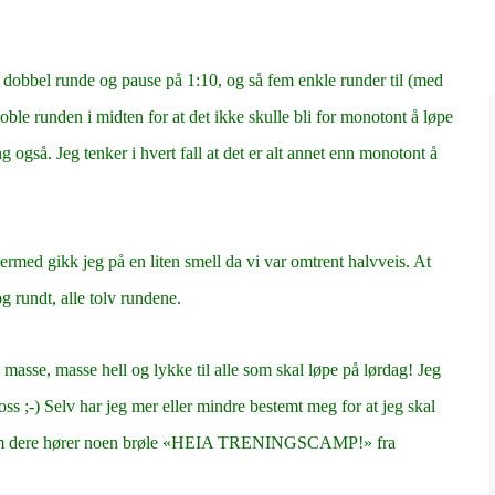
n dobbel runde og pause på 1:10, og så fem enkle runder til (med
 doble runden i midten for at det ikke skulle bli for monotont å løpe
 også. Jeg tenker i hvert fall at det er alt annet enn monotont å
ermed gikk jeg på en liten smell da vi var omtrent halvveis. At
g rundt, alle tolv rundene.
masse, masse hell og lykke til alle som skal løpe på lørdag! Jeg
 oss ;-) Selv har jeg mer eller mindre bestemt meg for at jeg skal
mt om dere hører noen brøle «HEIA TRENINGSCAMP!» fra