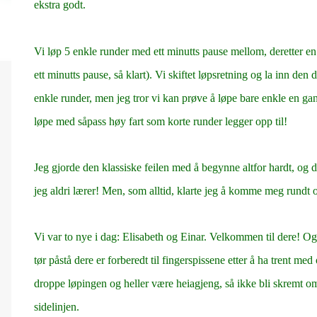
ekstra godt.
Vi løp 5 enkle runder med ett minutts pause mellom, deretter e
ett minutts pause, så klart). Vi skiftet løpsretning og la inn den
enkle runder, men jeg tror vi kan prøve å løpe bare enkle en gang
løpe med såpass høy fart som korte runder legger opp til!
Jeg gjorde den klassiske feilen med å begynne altfor hardt, og d
jeg aldri lærer! Men, som alltid, klarte jeg å komme meg rundt o
Vi var to nye i dag: Elisabeth og Einar. Velkommen til dere! Og 
tør påstå dere er forberedt til fingerspissene etter å ha trent med
droppe løpingen og heller være heiagjeng, så ikke bli skre
sidelinjen.