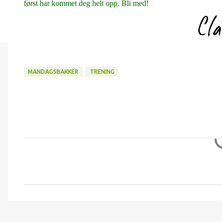
først har kommet deg helt opp. Bli med!
MANDAGSBAKKER
TRENING
K
o
m
m
e