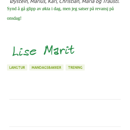
Øystein, Marius, Kari, Christian, Maria og Trausti.
Synd å gå glipp av økta i dag, men jeg satser på revansj på
onsdag!
LANGTUR
MANDAGSBAKKER
TRENING
K
o
m