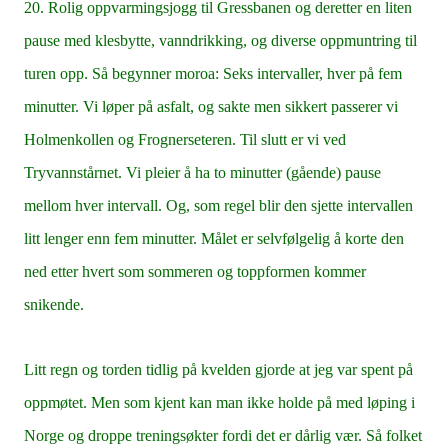
20. Rolig oppvarmingsjogg til Gressbanen og deretter en liten
pause med klesbytte, vanndrikking, og diverse oppmuntring til
turen opp. Så begynner moroa: Seks intervaller, hver på fem
minutter. Vi løper på asfalt, og sakte men sikkert passerer vi
Holmenkollen og Frognerseteren. Til slutt er vi ved
Tryvannstårnet. Vi pleier å ha to minutter (gående) pause
mellom hver intervall. Og, som regel blir den sjette intervallen
litt lenger enn fem minutter. Målet er selvfølgelig å korte den
ned etter hvert som sommeren og toppformen kommer
snikende.
Litt regn og torden tidlig på kvelden gjorde at jeg var spent på
oppmøtet. Men som kjent kan man ikke holde på med løping i
Norge og droppe treningsøkter fordi det er dårlig vær. Så folket