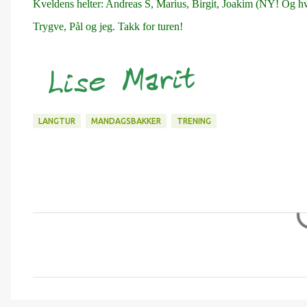
Kveldens helter: Andreas S, Marius, Birgit, Joakim (NY! Og hvi
Trygve, Pål og jeg. Takk for turen!
LANGTUR
MANDAGSBAKKER
TRENING
K
o
m
m