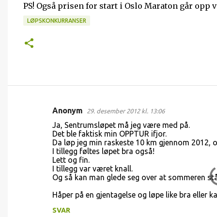
PS! Også prisen for start i Oslo Maraton går opp ved
LØPSKONKURRANSER
Anonym
29. desember 2012 kl. 13:06
K
Ja, Sentrumsløpet må jeg være med på.
o
Det ble faktisk min OPPTUR ifjor.
Da løp jeg min raskeste 10 km gjennom 2012, o
m
I tillegg føltes løpet bra også!
m
Lett og fin.
I tillegg var været knall.
e
Og så kan man glede seg over at sommeren står 
n
Håper på en gjentagelse og løpe like bra eller k
t
SVAR
a