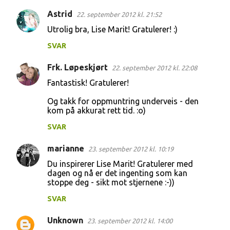
n
Astrid
22. september 2012 kl. 21:52
t
Utrolig bra, Lise Marit! Gratulerer! :)
a
r
SVAR
e
Frk. Løpeskjørt
22. september 2012 kl. 22:08
r
Fantastisk! Gratulerer!
Og takk for oppmuntring underveis - den
kom på akkurat rett tid. :o)
SVAR
marianne
23. september 2012 kl. 10:19
Du inspirerer Lise Marit! Gratulerer med
dagen og nå er det ingenting som kan
stoppe deg - sikt mot stjernene :-))
SVAR
Unknown
23. september 2012 kl. 14:00