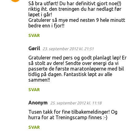
Så bra utført! Du har definitivt gjort noe(!)
riktig iht. den treningen du har nedlagt før
løpet i går!
Gratulerer så mye med nesten 9 hele minutt
bedre enn i fjor!!
SVAR
Gøril
23. september 2012 kl. 21:51
Gratulerer med pers og godt planlagt løp! Er
så stolt av dere! Sendte over energi da vi
passerte de første maratonløperne med bil
tidlig på dagen. Fantastisk løpt av alle
sammen!!
SVAR
Anonym
25. september 2012 kl. 11:18
Tusen takk for fine tilbakemeldinger! Og
hurra for at Treningscamp finnes :-)
SVAR