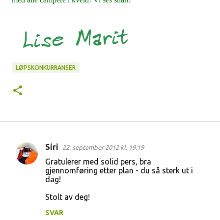
LØPSKONKURRANSER
Siri
22. september 2012 kl. 19:19
K
Gratulerer med solid pers, bra
o
gjennomføring etter plan - du så sterk ut i
dag!
m
m
Stolt av deg!
e
SVAR