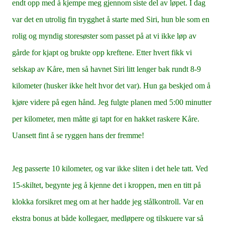
endt opp med å kjempe meg gjennom siste del av løpet. I dag
var det en utrolig fin trygghet å starte med Siri, hun ble som en
rolig og myndig storesøster som passet på at vi ikke løp av
gårde for kjapt og brukte opp kreftene. Etter hvert fikk vi
selskap av Kåre, men så havnet Siri litt lenger bak rundt 8-9
kilometer (husker ikke helt hvor det var). Hun ga beskjed om å
kjøre videre på egen hånd. Jeg fulgte planen med 5:00 minutter
per kilometer, men måtte gi tapt for en hakket raskere Kåre.
Uansett fint å se ryggen hans der fremme!
Jeg passerte 10 kilometer, og var ikke sliten i det hele tatt. Ved
15-skiltet, begynte jeg å kjenne det i kroppen, men en titt på
klokka forsikret meg om at her hadde jeg stålkontroll. Var en
ekstra bonus at både kollegaer, medløpere og tilskuere var så