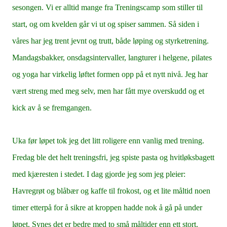
sesongen. Vi er alltid mange fra Treningscamp som stiller til
start, og om kvelden går vi ut og spiser sammen. Så siden i
våres har jeg trent jevnt og trutt, både løping og styrketrening.
Mandagsbakker, onsdagsintervaller, langturer i helgene, pilates
og yoga har virkelig løftet formen opp på et nytt nivå. Jeg har
vært streng med meg selv, men har fått mye overskudd og et
kick av å se fremgangen.
Uka før løpet tok jeg det litt roligere enn vanlig med trening.
Fredag ble det helt treningsfri, jeg spiste pasta og hvitløksbagett
med kjæresten i stedet. I dag gjorde jeg som jeg pleier:
Havregrøt og blåbær og kaffe til frokost, og et lite måltid noen
timer etterpå for å sikre at kroppen hadde nok å gå på under
løpet. Synes det er bedre med to små måltider enn ett stort.