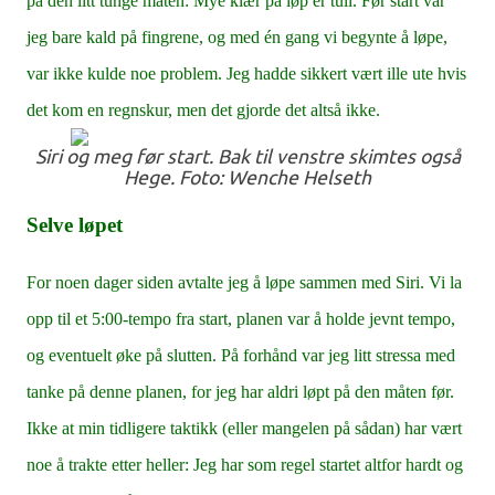
på den litt tunge måten: Mye klær på løp er tull. Før start var
jeg bare kald på fingrene, og med én gang vi begynte å løpe,
var ikke kulde noe problem. Jeg hadde sikkert vært ille ute hvis
det kom en regnskur, men det gjorde det altså ikke.
Siri og meg før start. Bak til venstre skimtes også
Hege. Foto: Wenche Helseth
Selve løpet
For noen dager siden avtalte jeg å løpe sammen med Siri. Vi la
opp til et 5:00-tempo fra start, planen var å holde jevnt tempo,
og eventuelt øke på slutten. På forhånd var jeg litt stressa med
tanke på denne planen, for jeg har aldri løpt på den måten før.
Ikke at min tidligere taktikk (eller mangelen på sådan) har vært
noe å trakte etter heller: Jeg har som regel startet altfor hardt og