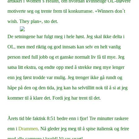
artikkel i Women´s Health, om hvordan kvinnelige OL-utøvere
motiverte seg og trente frem til konkurranse. «Winners don´t
wish. They plan», sto det.
De setningene har fulgt meg i hele høst. Jeg skal ikke delta i
OL, men med riktig og god innsats kan selv en helt vanlig
person med full jobb og et ganske normalt liv få til mye. Jeg
satsa litt ekstra, og endte opp med å strekke meg mye lenger
enn jeg først trodde var mulig. Jeg trenger ikke gå rundt og
håpe på den og den tida, jeg kan ha selvtillitt nok til å si at jeg
kommer til å klare det. Fordi jeg har trent til det.
Årets tid ble faktisk 8:51 bedre enn i fjor! Tre minutter raskere
enn i
Drammen
. Nå gleder jeg meg til å spise italiensk og feire
med alle campere i kveld! Vi ses snart!