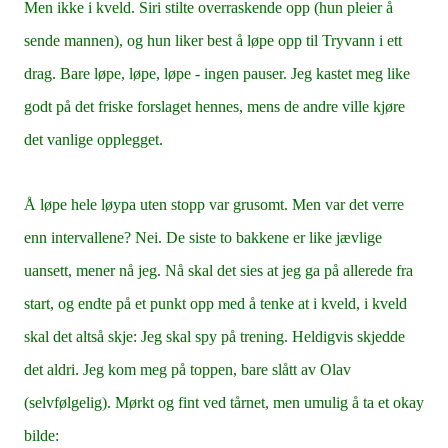
Men ikke i kveld. Siri stilte overraskende opp (hun pleier å
sende mannen), og hun liker best å løpe opp til Tryvann i ett
drag. Bare løpe, løpe, løpe - ingen pauser. Jeg kastet meg like
godt på det friske forslaget hennes, mens de andre ville kjøre
det vanlige opplegget.
Å løpe hele løypa uten stopp var grusomt. Men var det verre
enn intervallene? Nei. De siste to bakkene er like jævlige
uansett, mener nå jeg. Nå skal det sies at jeg ga på allerede fra
start, og endte på et punkt opp med å tenke at i kveld, i kveld
skal det altså skje: Jeg skal spy på trening. Heldigvis skjedde
det aldri. Jeg kom meg på toppen, bare slått av Olav
(selvfølgelig). Mørkt og fint ved tårnet, men umulig å ta et okay
bilde: