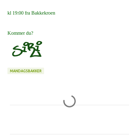
kl 19:00 fra Bakkekroen
Kommer du?
MANDAGSBAKKER
K
o
m