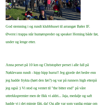
God stemning i og rundt klubbhuset til arrangør Bøler IF.
Øverst i trappa står humørspreder og speaker Heming både før,
under og lenge etter.
Anna per
set på 10 km og Christopher perset i alle fall på
Nøklevann rundt - hipp hipp hurra!! Jeg gjorde det bedre enn
jeg hadde frykta (hørt den før?) og var på runners high etterpå
jeg også :) Vi stod og ventet til "the bitter end" på våre
uttrekkspremier men de fikk vi aldri... Jaja, medalje og saft
hadde vi i det minste fått, da! Og alle var som vanlig enige om