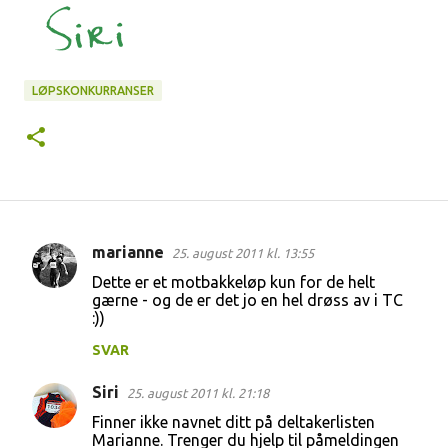
LØPSKONKURRANSER
marianne
25. august 2011 kl. 13:55
K
Dette er et motbakkeløp kun for de helt
o
gærne - og de er det jo en hel drøss av i TC
:))
m
m
SVAR
e
Siri
25. august 2011 kl. 21:18
n
Finner ikke navnet ditt på deltakerlisten
t
Marianne. Trenger du hjelp til påmeldingen