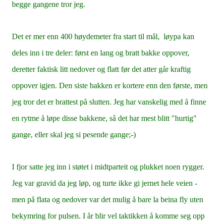
begge gangene tror jeg.
Det er mer enn 400 høydemeter fra start til mål, løypa kan
deles inn i tre deler: først en lang og bratt bakke oppover,
deretter faktisk litt nedover og flatt før det atter går kraftig
oppover igjen. Den siste bakken er kortere enn den første, men
jeg tror det er brattest på slutten. Jeg har vanskelig med å finne
en rytme å løpe disse bakkene, så det har mest blitt "hurtig"
gange, eller skal jeg si pesende gange;-)
I fjor satte jeg inn i støtet i midtparteit og plukket noen rygger.
Jeg var gravid da jeg løp, og turte ikke gi jernet hele veien -
men på flata og nedover var det mulig å bare la beina fly uten
bekymring for pulsen. I år blir vel taktikken å komme seg opp