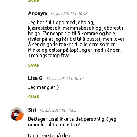
SVAR
e
r
Anonym
16. juni 2011 kl. 10:48
Jeg har fullt opp med jobbing,
kjærestebesøk, mammabesøk og jobbfest i
helga. Får neppe tid til å komme og heie
(tviler på at jeg får tid til å puste), men lover
å sende gode tanker til alle dere som er
flinke og deltar på løp! Jeg er med i ånden.
Treningscamp ftw!
SVAR
Lisa G.
16. juni 2011 kl. 10:57
Jeg mangler ;)
SVAR
Siri
16. juni 2011 kl. 11:05
Beklager Lisa! Ikke ta det personlig:-) jeg
mangler alltid minst en!
Nina: tenkte på deg!