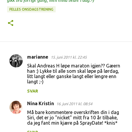
gikk bra forrige gang, men ennå bedre i dag:-)
FELLES ONSDAGSTRENING
marianne
15. juni 2011 kl. 22:45
K
Skal Andreas H løpe maraton igjen?? Gæern
o
han :) Lykke til alle som skal løpe på lørdag,
litt langt eller ganske langt eller lengre enn
m
langt ;-)
m
SVAR
e
n
Nina Kristin
16. juni 2011 kl. 08:54
t
Må bare kommentere overskriften din i dag
Siri, det er jo "nicket" mitt fra 10 år tilbake,
a
da jeg fant min kjære på SprayDate! *knis*
r