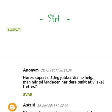
SOSIALT
Anonym
28. juni 2011 kl. 21:39
K
Høres supert ut! Jeg jobber denne helga,
o
men når på lørdagen har dere tenkt at vi skal
treffes?
m
m
SVAR
e
Astrid
28. juni 2011 kl. 23:00
n