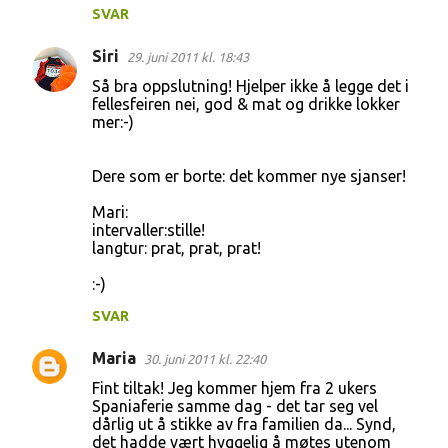
SVAR
Siri
29. juni 2011 kl. 18:43
Så bra oppslutning! Hjelper ikke å legge det i
fellesfeiren nei, god & mat og drikke lokker
mer:-)
Dere som er borte: det kommer nye sjanser!
Mari:
intervaller:stille!
langtur: prat, prat, prat!
:-)
SVAR
Maria
30. juni 2011 kl. 22:40
Fint tiltak! Jeg kommer hjem fra 2 ukers
Spaniaferie samme dag - det tar seg vel
dårlig ut å stikke av fra familien da... Synd,
det hadde vært hyggelig å møtes utenom