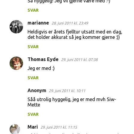
Så hyggelig! Jeg vil gjerne være med :-)
t
SVAR
a
r
marianne
28. juni 2011 kl. 23:49
e
Heldigvis er årets fjelltur utsatt med en dag,
r
det holder akkurat så jeg kommer gjerne :))
SVAR
Thomas Eyde
29. juni 2011 kl. 07:38
Jeg er med :)
SVAR
Anonym
29. juni 2011 kl. 10:11
Såå utrolig hyggelig, jeg er med mvh Siw-
Mette
SVAR
Mari
29. juni 2011 kl. 11:15