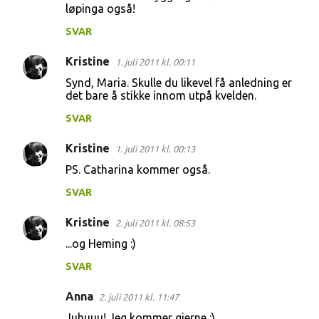
løpinga også!
SVAR
Kristine
1. juli 2011 kl. 00:11
Synd, Maria. Skulle du likevel få anledning er
det bare å stikke innom utpå kvelden.
SVAR
Kristine
1. juli 2011 kl. 00:13
PS. Catharina kommer også.
SVAR
Kristine
2. juli 2011 kl. 08:53
...og Heming :)
SVAR
Anna
2. juli 2011 kl. 11:47
Juhuuu! Jeg kommer gjerne :)