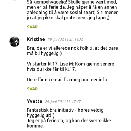
Så kjempehyggelig! Skulle gjerne vært med,
men er på ferie da. Jeg håper å få en annen
anledning til å være sosial snart, Siri mener
jo at jeg ikke skal prate mens jeg løper;)
SVAR
Kristine
29. juni 2011 kl. 11:20
Bra, da er vi allerede nok folk til at det bare
må bli hyggelig :)
Vi starter kl.17. Lise M: Kom gjerne senere
hvis du ikke får til kl.17.
Dere får en email fra meg om mer info.
SVAR
Yvette
29. juni 2011 kl. 17:47
Fantastisk bra initiativ - høres veldig
hyggelig ut! :)
Jeg er på ferie da, og kan dessverre ikke
komme.