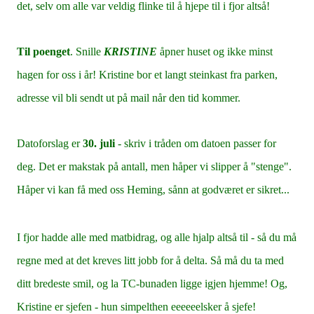
det, selv om alle var veldig flinke til å hjepe til i fjor altså!
Til poenget
. Snille
KRISTINE
åpner huset og ikke minst
hagen for oss i år! Kristine bor et langt steinkast fra parken,
adresse vil bli sendt ut på mail når den tid kommer.
Datoforslag er
30. juli
- skriv i tråden om datoen passer for
deg. Det er makstak på antall, men håper vi slipper å "stenge".
Håper vi kan få med oss Heming, sånn at godværet er sikret...
I fjor hadde alle med matbidrag, og alle hjalp altså til - så du må
regne med at det kreves litt jobb for å delta. Så må du ta med
ditt bredeste smil, og la TC-bunaden ligge igjen hjemme! Og,
Kristine er sjefen - hun simpelthen eeeeeelsker å sjefe!