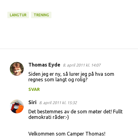
LANGTUR
TRENING
Thomas Eyde
8. april 2011 kl. 14:07
K
Siden jeg er ny, så lurer jeg på hva som
o
regnes som langt og rolig?
m
SVAR
m
Siri
e
8. april 2011 kl. 15:32
n
Det bestemmes av de som møter det! Fullt
demokrati råder:-)
t
a
Velkommen som Camper Thomas!
r