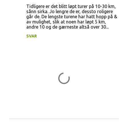
Tidligere er det blitt løpt turer på 10-30 km,
e
sånn sirka. Jo lengre de er, dessto roligere
r
går de. De lengste turene har hatt hopp på &
av mulighet, slik at noen har løpt 5 km,
andre 10 og de gærneste altså over 30...
SVAR
L