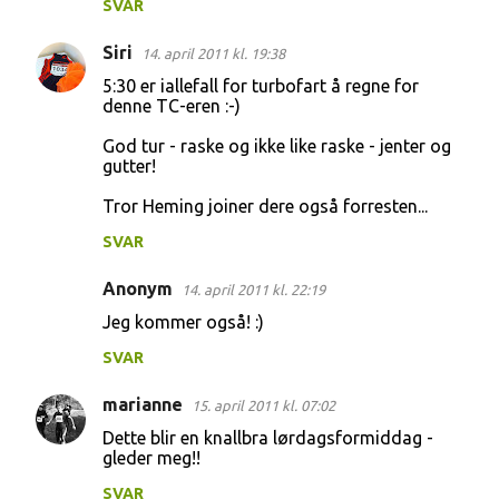
SVAR
Siri
14. april 2011 kl. 19:38
5:30 er iallefall for turbofart å regne for
denne TC-eren :-)
God tur - raske og ikke like raske - jenter og
gutter!
Tror Heming joiner dere også forresten...
SVAR
Anonym
14. april 2011 kl. 22:19
Jeg kommer også! :)
SVAR
marianne
15. april 2011 kl. 07:02
Dette blir en knallbra lørdagsformiddag -
gleder meg!!
SVAR