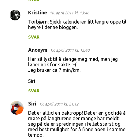
Kristine
16. april 2011 kl. 13:46
Torbjørn: Sjekk kalenderen litt lengre oppe til
høyre i denne bloggen.
SVAR
Anonym
19. april 2011 kl. 15:40
Har så lyst til å slenge meg med, men jeg
løper nok for sakte. :-(
Jeg bruker ca 7 min/km.
Siri
SVAR
Siri
19. april 2011 kl. 21:12
Det er alltid en baktropp! Det er en god idé å
møte på langturene der mange har meldt
seg på da er spredningen i feltet størst og
med best mulighet for å finne noen i samme
tempo.