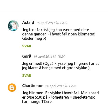
Astrid
14. april 2011 kl. 19:20
K
Jeg tror faktisk jeg kan være med dere
o
denne gangen - i hvert fall noen kilometer!
Gleder meg :-)
m
m
SVAR
e
Gøril
14. april 2011 kl. 19:24
n
Jeg er med! (Også krysser jeg fingrene for at
t
jeg klarer å henge med et godt stykke..)
a
SVAR
r
Charliemor
e
14. april 2011 kl. 19:26
r
Jeg blir med! Et stykke i hvert fall. Min speed
er type 5:30 på kilometeren = snegletempo
for mange TCere.