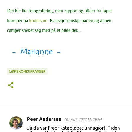
Det ble lite fotografering, men rapport og bilder fra løpet
kommer på
kondis.no
. Kanskje kanskje har en og annen
camper sneket seg med på et bilde der...
LØPSKONKURRANSER
Peer Andersen
10. april 2011 kl. 19:54
K
Ja da var Fredrikstadløpet unnagjort. Tiden
o