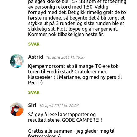
på egen klokke ble 1:54:38 som er forbedring
av personlig rekord med 1:50. Veldig
m
fornøyd med det. Det gikk rimelig greit de to
m
første rundene, så begynte det å bli tungt et
stykke ut på 3 runden og siste runden ble et
e
skikkelig slit. Flott løype og arrangement.
n
Kommer nok tilbake igjen neste år.
t
SVAR
a
Astrid
10. april 2011 kl. 19:57
r
Kjempemorsomt at så mange TC-ere tok
e
turen til Fredrikstad! Gratulerer med
r
klasseseier til Marianne, og med ny pers til
Peer :-)
SVAR
Siri
10. april 2011 kl. 20:06
Så gøy å lese løpsrapporter og
resultatlistene. GODE CAMPERE!!!
Grattis alle sammen - jeg gleder meg til
fortsettelsen:-)