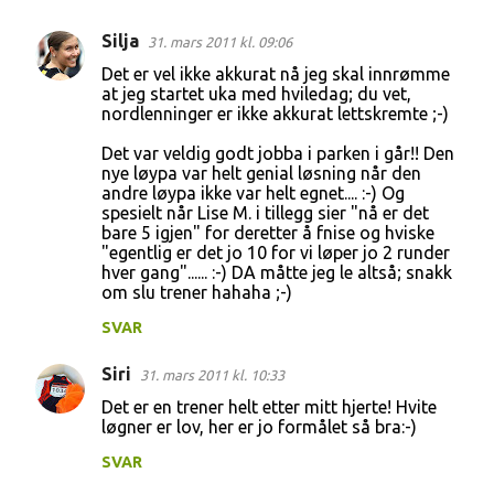
t
Silja
31. mars 2011 kl. 09:06
a
Det er vel ikke akkurat nå jeg skal innrømme
r
at jeg startet uka med hviledag; du vet,
nordlenninger er ikke akkurat lettskremte ;-)
e
r
Det var veldig godt jobba i parken i går!! Den
nye løypa var helt genial løsning når den
andre løypa ikke var helt egnet.... :-) Og
spesielt når Lise M. i tillegg sier "nå er det
bare 5 igjen" for deretter å fnise og hviske
"egentlig er det jo 10 for vi løper jo 2 runder
hver gang"...... :-) DA måtte jeg le altså; snakk
om slu trener hahaha ;-)
SVAR
Siri
31. mars 2011 kl. 10:33
Det er en trener helt etter mitt hjerte! Hvite
løgner er lov, her er jo formålet så bra:-)
SVAR