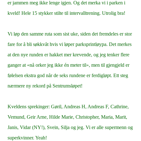
er jammen meg ikke lenge igjen. Og det merka vi i parken i
kveld! Hele 15 stykker stilte til intervalltrening. Utrolig bra!
Vi løp den samme ruta som sist uke, siden det fremdeles er stor
fare for å bli søkkvåt hvis vi løper parksprintløypa. Det merkes
at den nye runden er hakket mer krevende, og jeg tenker flere
ganger at «nå orker jeg ikke én meter til», men til gjengjeld er
følelsen ekstra god når de seks rundene er ferdigløpt. Ett steg
nærmere ny rekord på Sentrumsløpet!
Kveldens sprekinger: Gøril, Andreas H, Andreas F, Cathrine,
Vemund, Geir Arne, Hilde Marie, Christopher, Maria, Marit,
Janis, Vidar (NY!), Svein, Silja og jeg. Vi er alle supermenn og
superkvinner. Yeah!