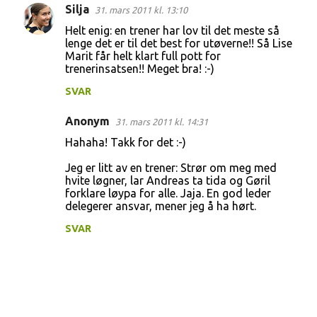
Silja
31. mars 2011 kl. 13:10
Helt enig: en trener har lov til det meste så
lenge det er til det best for utøverne!! Så Lise
Marit får helt klart full pott for
trenerinsatsen!! Meget bra! :-)
SVAR
Anonym
31. mars 2011 kl. 14:31
Hahaha! Takk for det :-)
Jeg er litt av en trener: Strør om meg med
hvite løgner, lar Andreas ta tida og Gøril
forklare løypa for alle. Jaja. En god leder
delegerer ansvar, mener jeg å ha hørt.
SVAR