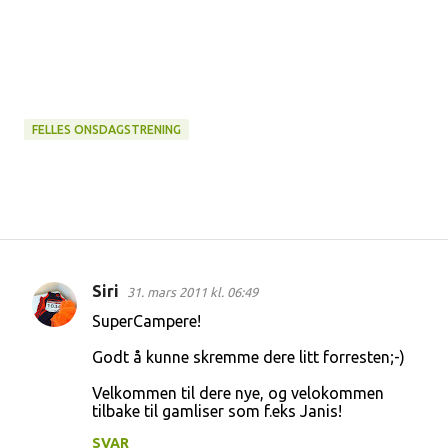
FELLES ONSDAGSTRENING
Siri
31. mars 2011 kl. 06:49
K
SuperCampere!
o
Godt å kunne skremme dere litt forresten;-)
m
m
Velkommen til dere nye, og velokommen
tilbake til gamliser som f.eks Janis!
e
n
SVAR