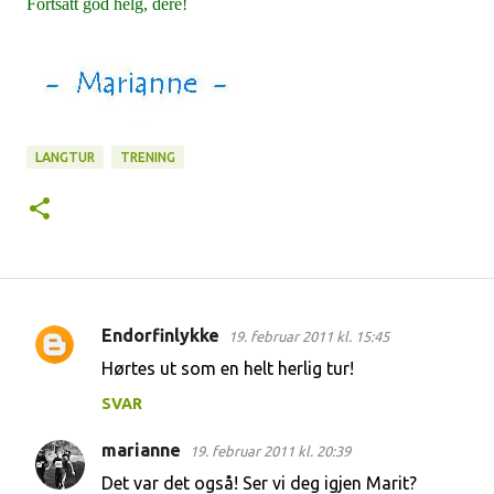
Fortsatt god helg, dere!
LANGTUR
TRENING
Endorfinlykke
19. februar 2011 kl. 15:45
K
Hørtes ut som en helt herlig tur!
o
SVAR
m
m
marianne
19. februar 2011 kl. 20:39
e
Det var det også! Ser vi deg igjen Marit?