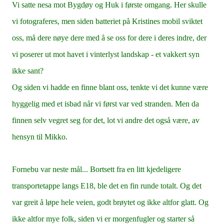
Vi satte nesa mot Bygdøy og Huk i første omgang. Her skulle
vi fotograferes, men siden batteriet på Kristines mobil sviktet
oss, må dere nøye dere med å se oss for dere i deres indre, der
vi poserer ut mot havet i vinterlyst landskap - et vakkert syn
ikke sant?
Og siden vi hadde en finne blant oss, tenkte vi det kunne være
hyggelig med et isbad når vi først var ved stranden. Men da
finnen selv vegret seg for det, lot vi andre det også være, av
hensyn til Mikko.
Fornebu var neste mål... Bortsett fra en litt kjedeligere
transportetappe langs E18, ble det en fin runde totalt. Og det
var greit å løpe hele veien, godt brøytet og ikke altfor glatt. Og
ikke altfor mye folk, siden vi er morgenfugler og starter så