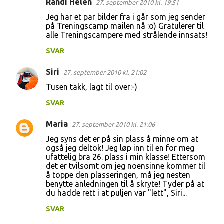
Randi Helen
27. september 2010 kl. 19:51
t
Jeg har et par bilder fra i går som jeg sender
på Treningscamp mailen nå :o) Gratulerer til
a
alle Treningscampere med strålende innsats!
r
SVAR
e
r
Siri
27. september 2010 kl. 21:02
Tusen takk, lagt til over:-)
SVAR
Maria
27. september 2010 kl. 21:06
Jeg syns det er på sin plass å minne om at
også jeg deltok! Jeg løp inn til en for meg
ufattelig bra 26. plass i min klasse! Ettersom
det er tvilsomt om jeg noensinne kommer til
å toppe den plasseringen, må jeg nesten
benytte anledningen til å skryte! Tyder på at
du hadde rett i at puljen var "lett", Siri...
SVAR