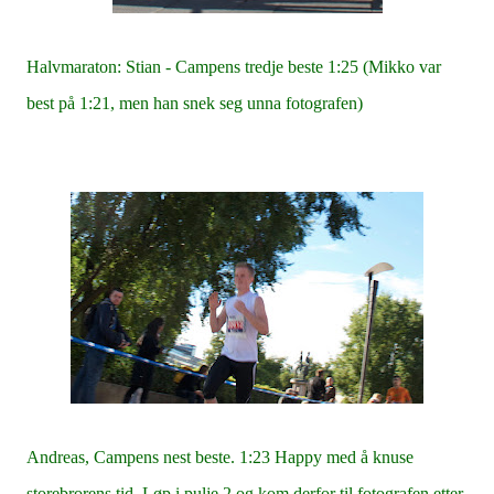
Halvmaraton: Stian - Campens tredje beste 1:25 (Mikko var
best på 1:21, men han snek seg unna fotografen)
Andreas, Campens nest beste. 1:23 Happy med å knuse
storebrorens tid. Løp i pulje 2 og kom derfor til fotografen etter