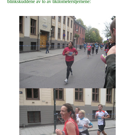
blinkskuddene av to av tikilometerstjernene: