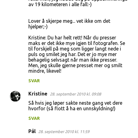
av 19 kilometeren i alle fall:-)
Lover å skjerpe meg... vet ikke om det
hjelper;-)
Kristine: Du har helt rett! Når du presser
maks er det ikke mye igjen til fotografen. Se
til forskjell på meg som ligger langt nede i
puls og smilet jeg har. Det er jo mye mer
behagelig selvsagt når man ikke presser.
Men, jeg skulle gjerne presset mer og smilt
mindre, likevel!
SVAR
Kristine
28. september 2010 kl. 09:08
Så hvis jeg løper sakte neste gang vet dere
hvorfor (så flott å ha en unnskyldning!)
SVAR
Pål
28. september 2010 kl. 11:59