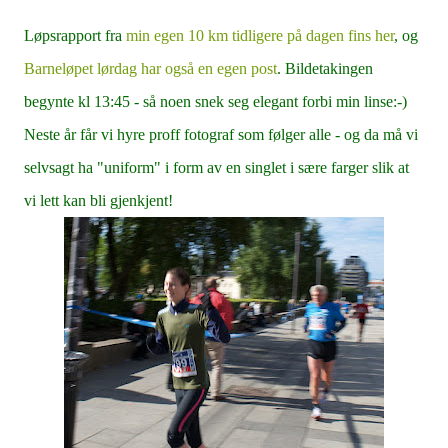
Løpsrapport fra
min egen 10 km tidligere på dagen fins her
, og
Barneløpet lørdag har også en egen post
. Bildetakingen
begynte kl 13:45 - så noen snek seg elegant forbi min linse:-)
Neste år får vi hyre proff fotograf som følger alle - og da må vi
selvsagt ha "uniform" i form av en singlet i sære farger slik at
vi lett kan bli gjenkjent!