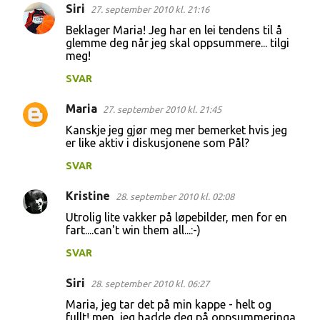
Siri
27. september 2010 kl. 21:16
Beklager Maria! Jeg har en lei tendens til å
glemme deg når jeg skal oppsummere... tilgi
meg!
SVAR
Maria
27. september 2010 kl. 21:45
Kanskje jeg gjør meg mer bemerket hvis jeg
er like aktiv i diskusjonene som Pål?
SVAR
Kristine
28. september 2010 kl. 02:08
Utrolig lite vakker på løpebilder, men for en
fart....can't win them all...:-)
SVAR
Siri
28. september 2010 kl. 06:27
Maria, jeg tar det på min kappe - helt og
fullt! men, jeg hadde deg på oppsummeringa