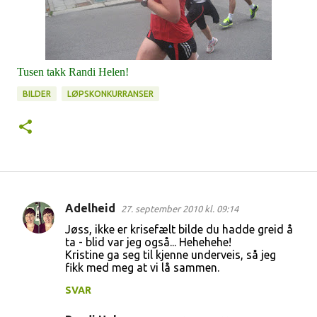
Tusen takk Randi Helen!
BILDER
LØPSKONKURRANSER
Adelheid
27. september 2010 kl. 09:14
K
Jøss, ikke er krisefælt bilde du hadde greid å
o
ta - blid var jeg også... Hehehehe!
Kristine ga seg til kjenne underveis, så jeg
m
fikk med meg at vi lå sammen.
m
SVAR
e
n