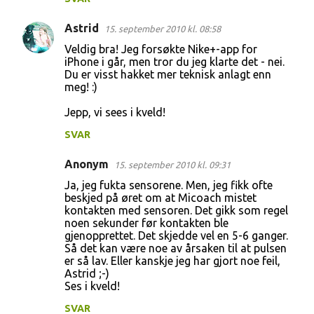
Astrid
15. september 2010 kl. 08:58
Veldig bra! Jeg forsøkte Nike+-app for
iPhone i går, men tror du jeg klarte det - nei.
Du er visst hakket mer teknisk anlagt enn
meg! :)
Jepp, vi sees i kveld!
SVAR
Anonym
15. september 2010 kl. 09:31
Ja, jeg fukta sensorene. Men, jeg fikk ofte
beskjed på øret om at Micoach mistet
kontakten med sensoren. Det gikk som regel
noen sekunder før kontakten ble
gjenopprettet. Det skjedde vel en 5-6 ganger.
Så det kan være noe av årsaken til at pulsen
er så lav. Eller kanskje jeg har gjort noe feil,
Astrid ;-)
Ses i kveld!
SVAR