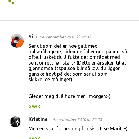
Siri
14. september 2010 kl. 21:33
K
Ser ut som det er noe galt med
o
pulsmålingene, siden de faller ned på null så
ofte. Husket du å fukte det området med
m
sensor rett før start? (Dette er årsaken til at
m
gjennomsnittspulsen blir så lav, du ligger
ganske høyt på det som ser ut som
e
skikkelige målinger)
n
t
Gleder meg til å høre mer i morgen:-)
a
SVAR
r
e
Kristine
14. september 2010 kl. 22:28
r
Men en stor forbedring fra sist, Lise Marit :-)
SVAR