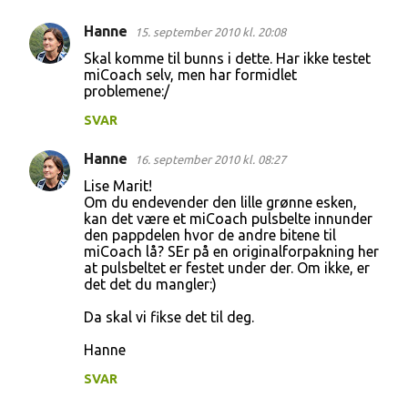
Hanne
15. september 2010 kl. 20:08
Skal komme til bunns i dette. Har ikke testet
miCoach selv, men har formidlet
problemene:/
SVAR
Hanne
16. september 2010 kl. 08:27
Lise Marit!
Om du endevender den lille grønne esken,
kan det være et miCoach pulsbelte innunder
den pappdelen hvor de andre bitene til
miCoach lå? SEr på en originalforpakning her
at pulsbeltet er festet under der. Om ikke, er
det det du mangler:)
Da skal vi fikse det til deg.
Hanne
SVAR