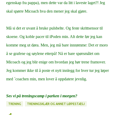
egenskap fra pappa), men dette var da litt i laveste laget?! Jeg
skal spørre Micoach hva den mener jeg skal gjøre.
Må si det er uvant å bruke pulsbelte. Og feste skrittsensor til
skoene. Og koble pacer til iPoden min. Alt dette før jeg kan
komme meg ut døra. Men, jeg må bare innrømme: Det er moro
å se grafene og søylene etterpå! Nå er bare spørsmålet om
Micoach og jeg blir enige om hvordan jeg bør trene framover.
Jeg kommer ikke til å poste et nytt innlegg for hver tur jeg løper
med ´coachen min, men lover å oppdatere jevnlig.
Ses vi på treningscamp i parken i morgen?
TRENING
TRENINGSKLÆR OG ANNET LØPESTÆSJ