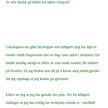
Se selv (trykk på bildet for større versjon)!
Gårsdagens tur gikk litt treigere enn tidligere (jeg har løpt to
runder rundt Sognsvann fast en dag i uka siden i sommer). De
hadde nemlig stengt av deler av ruta rundt vannet, litt usikker
på hvorfor. Så jeg brukte noe tid på å knote meg rundt gjerdet -
før jeg oppdaga at jeg kunne gå gjennom.
Ellers ser jeg at jeg har ganske lav puls. Vet fra tidligere
målinger at jeg har veldig lav hvilepuls (stoisk ro - medfødt