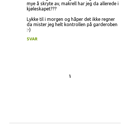
o
mye å skryte av, makrell har jeg da allerede i
kjøleskapet???
m
m
Lykke til i morgen og håper det ikke regner
da mister jeg helt kontrollen på garderoben
e
:-)
n
SVAR
t
a
r
e
r