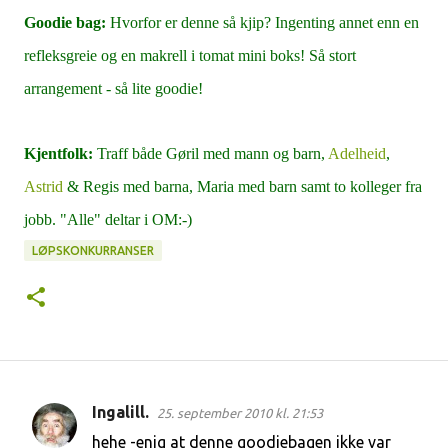
Goodie bag:
Hvorfor er denne så kjip? Ingenting annet enn en
refleksgreie og en makrell i tomat mini boks! Så stort
arrangement - så lite goodie!
Kjentfolk:
Traff både Gøril med mann og barn,
Adelheid
,
Astrid
& Regis med barna, Maria med barn samt to kolleger fra
jobb. "Alle" deltar i OM:-)
LØPSKONKURRANSER
Ingalill.
25. september 2010 kl. 21:53
K
hehe -enig at denne goodiebagen ikke var