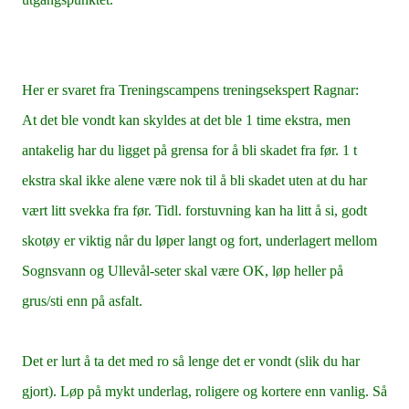
Her er svaret fra Treningscampens treningsekspert Ragnar:
At det ble vondt kan skyldes at det ble 1 time ekstra, men
antakelig har du ligget på grensa for å bli skadet fra før. 1 t
ekstra skal ikke alene være nok til å bli skadet uten at du har
vært litt svekka fra før. Tidl. forstuvning kan ha litt å si, godt
skotøy er viktig når du løper langt og fort, underlagert mellom
Sognsvann og Ullevål-seter skal være OK, løp heller på
grus/sti enn på asfalt.
Det er lurt å ta det med ro så lenge det er vondt (slik du har
gjort). Løp på mykt underlag, roligere og kortere enn vanlig. Så