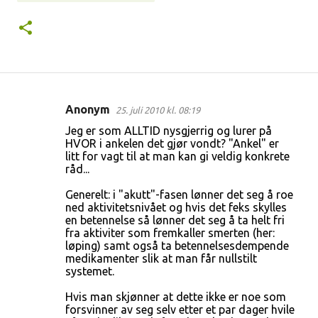
Anonym
25. juli 2010 kl. 08:19
K
Jeg er som ALLTID nysgjerrig og lurer på
o
HVOR i ankelen det gjør vondt? "Ankel" er
litt for vagt til at man kan gi veldig konkrete
m
råd...
m
Generelt: i "akutt"-fasen lønner det seg å roe
e
ned aktivitetsnivået og hvis det feks skylles
n
en betennelse så lønner det seg å ta helt fri
fra aktiviter som fremkaller smerten (her:
t
løping) samt også ta betennelsesdempende
a
medikamenter slik at man får nullstilt
systemet.
r
e
Hvis man skjønner at dette ikke er noe som
forsvinner av seg selv etter et par dager hvile
r