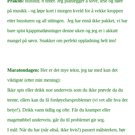
Praksis:
Busstur, 8 timer. Jeg planlegger å sove, lese og høre
på musikk - og løpe kort i morgen kveld for å vekke kroppen
etter bussturen og all sittingen. Jeg har ennå ikke pakket, vi har
bare spist kjappmatløsninger denne uken og jeg er i akkutt
mangel på søvn. Snakker om perfekt oppladning helt inn!
Maratondagen:
Her er det mye tekst, jeg tar med kun det
viktigste (etter min mening):
Ikke spis eller drikk noe underveis som du ikke prøvde da du
trente, ellers kan du få fordøyelsesproblemer (vi vet alle hva det
betyr!). Drikk vann tidlig og ofte. Får du kramper eller
magetrøbbel underveis, går du til problemet gir seg.
I mål: Når du har (når altså, ikke hvis!) passert målstreken, bør