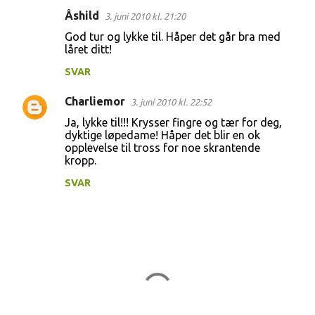
Åshild
3. juni 2010 kl. 21:20
K
God tur og lykke til. Håper det går bra med
o
låret ditt!
m
SVAR
m
Charliemor
e
3. juni 2010 kl. 22:52
n
Ja, lykke til!!! Krysser fingre og tær for deg,
dyktige løpedame! Håper det blir en ok
t
opplevelse til tross for noe skrantende
kropp.
a
r
SVAR
e
r