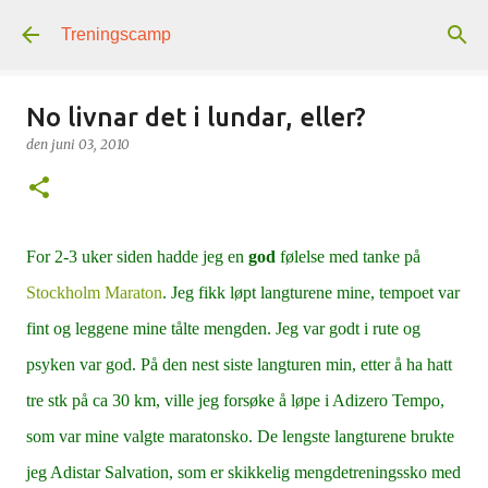
Gå til hovedinnhold
Treningscamp
No livnar det i lundar, eller?
den
juni 03, 2010
For 2-3 uker siden hadde jeg en
god
følelse med tanke på
Stockholm Maraton
. Jeg fikk løpt langturene mine, tempoet var
fint og leggene mine tålte mengden. Jeg var godt i rute og
psyken var god. På den nest siste langturen min, etter å ha hatt
tre stk på ca 30 km, ville jeg forsøke å løpe i Adizero Tempo,
som var mine valgte maratonsko. De lengste langturene brukte
jeg Adistar Salvation, som er skikkelig mengdetreningssko med