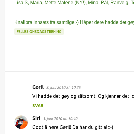
Lisa S, Maria, Mette Malene (NY!), Mina, Pål, Ranveig, T
Knallbra innsats fra samtlige:-) Håper dere hadde det gø
FELLES ONSDAGSTRENING
Gøril
3. juni 2010 kl. 10:25
K
Vi hadde det gøy og slitsomt! Og kjenner det id
o
SVAR
m
m
Siri
3. juni 2010 kl. 10:40
e
Godt å høre Gøril! Da har du gitt alt:-)
n