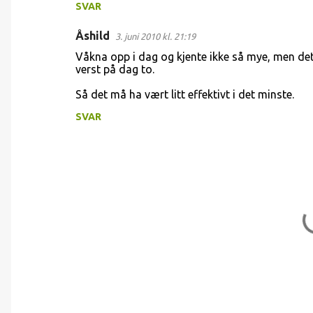
SVAR
t
a
Åshild
3. juni 2010 kl. 21:19
r
Våkna opp i dag og kjente ikke så mye, men det
verst på dag to.
e
r
Så det må ha vært litt effektivt i det minste.
SVAR