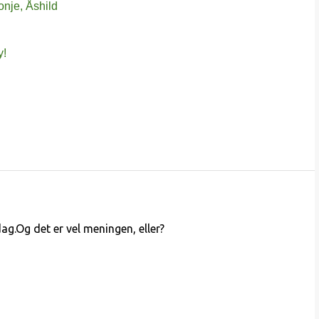
onje, Åshild
y!
ag.Og det er vel meningen, eller?