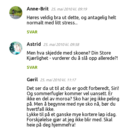
n
Anne-Brit
25. mai 2010 kl. 09:19
t
Høres veldig bra ut dette, og antagelig helt
a
normalt med litt stress...
r
SVAR
e
r
Astrid
25. mai 2010 kl. 09:58
Men hva skjedde med skoene? Din Store
Kjærlighet - vurderer du å slå opp allerede?!
SVAR
Gøril
25. mai 2010 kl. 11:17
Det ser da ut til at du er godt forberedt, Siri!
Og sommerfugler kommer vel uansett. Er
ikke en del av moroa? Sko har jeg ikke peling
på. Men å begynne med nye sko nå, bør du
hvertfall ikke.
Lykke til på et ganske mye kortere løp idag.
Forskjølelse gjør at jeg ikke blir med. Skal
heie på deg hjemmefra!