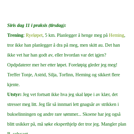
Siris dag 11 i praksis (tirsdag):
Trening
:
Ryeløpet
, 5 km. Planlegger å henge meg på
Heming
,
tror ikke han planlegger å dra på meg, men skitt au. Det han
ikke vet har han godt av, eller hvordan var det igjen?
Opdpdaterer mer her etter løpet. Foreløpig gleder jeg meg!
Treffer Tonje, Astrid, Silja, Torfinn, Heming og sikkert flere
kjente.
Utstyr:
Jeg vet fortsatt ikke hva jeg skal løpe i av klær, det
stresser meg litt. Jeg får så innmari lett gnagsår av strikken i
bukselinningen og andre rare sømmer...
Skoene har jeg også
blitt usikker på, må søke eksperthjelp der tror jeg. Mangler plan
B, selvsagt.