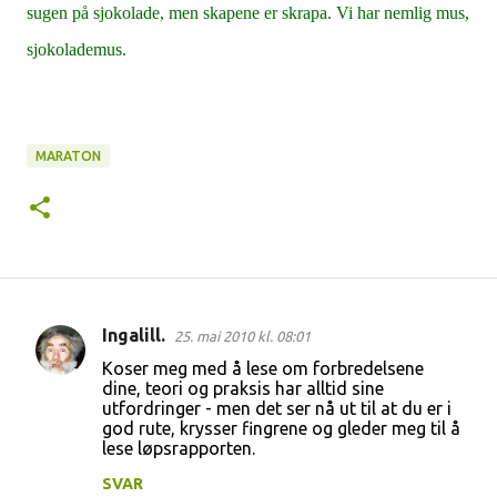
sugen på sjokolade, men skapene er skrapa. Vi har nemlig mus,
sjokolademus.
MARATON
Ingalill.
25. mai 2010 kl. 08:01
K
Koser meg med å lese om forbredelsene
o
dine, teori og praksis har alltid sine
utfordringer - men det ser nå ut til at du er i
m
god rute, krysser fingrene og gleder meg til å
m
lese løpsrapporten.
e
SVAR