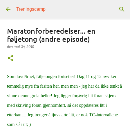
Gå til hovedinnhold
Treningscamp
Maratonforberedelser... en
føljetong (andre episode)
den
mai 24, 2010
Som lovd/truet, føljetongen fortsetter! Dag 11 og 12 avviker
temmelig mye fra fasiten her, men men - jeg har da ikke tenkt å
vinne denne greia heller! Jeg ligger forøvrig litt foran skjema
med skriving foran gjennomført, så det oppdateres litt i
etterkant... Jeg trenger å tjuvstarte litt, er nok TC-intervallene
som slår ut;-)