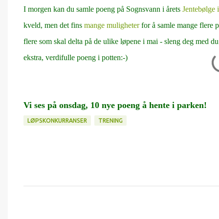
I morgen kan du samle poeng på Sognsvann i årets
Jentebølge 
kveld, men det fins
mange muligheter
for å samle mange flere 
flere som skal delta på de ulike løpene i mai - sleng deg med 
ekstra, verdifulle poeng i potten:-)
Vi ses på onsdag, 10 nye poeng å hente i parken!
LØPSKONKURRANSER
TRENING
K
o