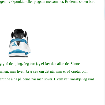
 ingen trykkpunkter eller plagsomme sømmer. Er denne skoen bare
g god demping. Jeg tror jeg elsker den allerede. Sånne
g sammen, men hvem bryr seg om det når man er på opptur og i
kert fine å ha på beina når man sover. Hvem vet, kanskje jeg skal