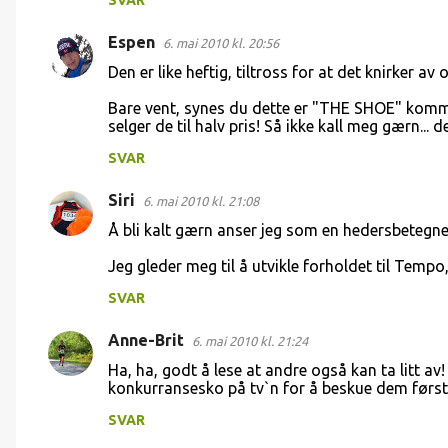
SVAR
Espen
6. mai 2010 kl. 20:56
Den er like heftig, tiltross for at det knirker av o
Bare vent, synes du dette er "THE SHOE" komm
selger de til halv pris! Så ikke kall meg gærn... de
SVAR
Siri
6. mai 2010 kl. 21:08
Å bli kalt gærn anser jeg som en hedersbetegnel
Jeg gleder meg til å utvikle forholdet til Tempo,
SVAR
Anne-Brit
6. mai 2010 kl. 21:24
Ha, ha, godt å lese at andre også kan ta litt av
konkurransesko på tv`n for å beskue dem første 
SVAR