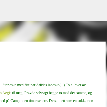
Gå til hovedinnhold
 Stor eske med fire par Adidas løpesko(...) To til hver av
ro Aegis
til meg. Prøvde selvsagt begge to med det samme, og
med på Camp noen timer senere. De satt tett som en sokk, men