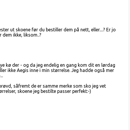
ter ut skoene før du bestiller dem på nett, eller....? Er jo
r dem ikke, liksom..?
mye kø der - og da jeg endelig en gang kom dit en lørdag
ler ikke Aegis inne i min størrelse. Jeg hadde også mer
..
ar prøvd, såfremt de er samme merke som sko jeg vet
ørrelser, skoene jeg bestilte passer perfekt:-)