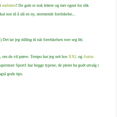
 i
stafetten
? De gule er nok lettere og mer egnet for slik
al noe til å slå en ny, stormende forelskelse...
t tar jeg stilling til når forelskelsen roer seg litt.
, om du vil prøve. Tempo har jeg sett hos
XXL
og
Anton
uperstore Sport1 har begge typene, de pleier ha godt utvalg i
gså gode tips.