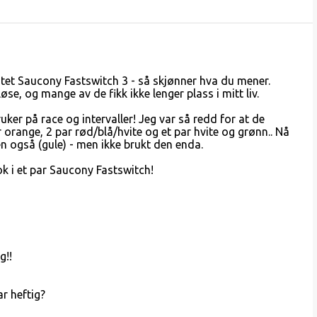
testet Saucony Fastswitch 3 - så skjønner hva du mener.
se, og mange av de fikk ikke lenger plass i mitt liv.
uker på race og intervaller! Jeg var så redd for at de
r orange, 2 par rød/blå/hvite og et par hvite og grønn.. Nå
 også (gule) - men ikke brukt den enda.
ok i et par Saucony Fastswitch!
g!!
ar heftig?