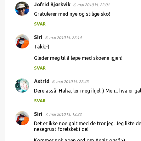
Jofrid Bjørkvik
6. mai 2010 kl. 22:01
Gratulerer med nye og stilige sko!
SVAR
Siri
6. mai 2010 kl. 22:14
Takk:-)
Gleder meg til å løpe med skoene igjen!
SVAR
Astrid
6. mai 2010 kl. 22:43
Dere asså! Haha, ler meg ihjel :) Men... hva er g
SVAR
Siri
7. mai 2010 kl. 13:22
Det er ikke noe galt med de tror jeg. Jeg likte 
nesegrust forelsket i de!
Kommer nok noen ord om Aegis også;-)