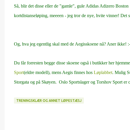
Så, blir det disse eller de "gamle", gule Adidas Adizero Boston
kortdistanseløping, meeeen - jeg tror de nye, hvite vinner! Det sk
Og, hva jeg egentlig skal med de Aegisskoene nå? Aner ikke! :-) De
Du får forresten begge disse skoene også i butikker her hjemme
Sport
(eldre modell), mens Aegis finnes hos
Løplabbet
. Mulig S
Storgata og på Skøyen. Oslo Sportslager og Torshov Sport er o
TRENINGSKLÆR OG ANNET LØPESTÆSJ