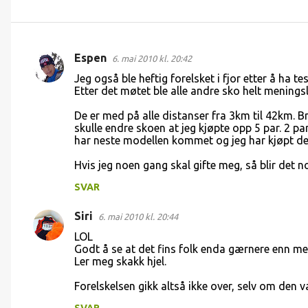
Espen
6. mai 2010 kl. 20:42
K
Jeg også ble heftig forelsket i fjor etter å ha 
o
Etter det møtet ble alle andre sko helt meningslø
m
De er med på alle distanser fra 3km til 42km. Br
m
skulle endre skoen at jeg kjøpte opp 5 par. 2 pa
har neste modellen kommet og jeg har kjøpt den
e
n
Hvis jeg noen gang skal gifte meg, så blir det n
t
SVAR
a
Siri
6. mai 2010 kl. 20:44
r
LOL
e
Godt å se at det fins folk enda gærnere enn me
r
Ler meg skakk hjel.
Forelskelsen gikk altså ikke over, selv om den v