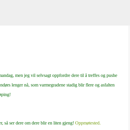
Gå til hovedinnhold
andag, men jeg vil selvsagt oppfordre dere til å treffes og pushe
ndørs lenger nå, som varmegradene stadig blir flere og asfalten
løping!
, så ser dere om dere blir en liten gjeng!
Oppmøtested.