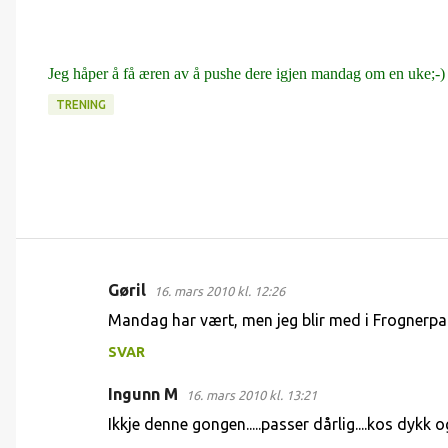
Jeg håper å få æren av å pushe dere igjen mandag om en uke;-)
TRENING
Gøril
16. mars 2010 kl. 12:26
K
Mandag har vært, men jeg blir med i Frognerpa
o
SVAR
m
m
Ingunn M
16. mars 2010 kl. 13:21
e
Ikkje denne gongen.....passer dårlig....kos dykk 
n