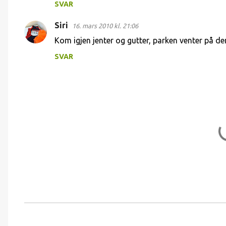
SVAR
t
a
Siri
16. mars 2010 kl. 21:06
r
Kom igjen jenter og gutter, parken venter på de
e
SVAR
r
L