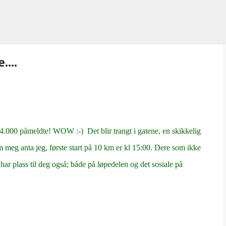
Gå til hovedinnhold
....
 4.000 påmeldte! WOW :-) Det blir trangt i gatene, en skikkelig
 meg anta jeg, første start på 10 km er kl 15:00. Dere som ikke
i har plass til deg også; både på løpedelen og det sosiale på