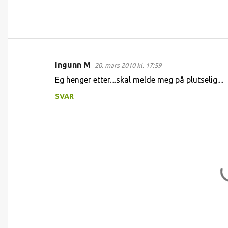
Ingunn M
20. mars 2010 kl. 17:59
K
Eg henger etter....skal melde meg på plutselig....
o
SVAR
m
m
e
n
t
a
r
e
r