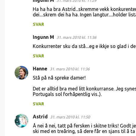
Ingunn M
31. mars 2010 kl. 11:29
Ha ha ha bra Astrid...skremme vekk konkurentene.
dei....skrem dei ha ha. Ingen langtur.....holder l
SVAR
Ingunn M
31. mars 2010 kl. 11:36
Konkurrenter sku da stå....eg e ikkje so glad i dess
SVAR
Hanne
31. mars 2010 kl. 11:36
Stå på nå spreke damer!
Det er alltid bra med litt konkurranse. Jeg syne
Portugals sol forhåpentlig vis..).
SVAR
Astrid
31. mars 2010 kl. 11:50
Å nei å nei, tatt på fersken i skitne triks! Godt 
ski med en treåring, så dere får en sjans til å ta