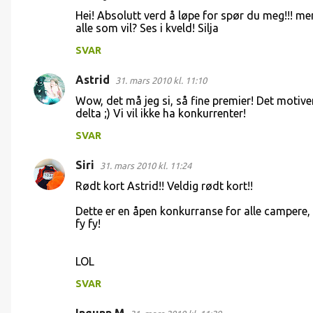
K
Hei! Absolutt verd å løpe for spør du meg!!! me
o
alle som vil? Ses i kveld! Silja
m
SVAR
m
Astrid
e
31. mars 2010 kl. 11:10
n
Wow, det må jeg si, så fine premier! Det motivere
delta ;) Vi vil ikke ha konkurrenter!
t
SVAR
a
r
Siri
31. mars 2010 kl. 11:24
e
Rødt kort Astrid!! Veldig rødt kort!!
r
Dette er en åpen konkurranse for alle campere, s
fy fy!
LOL
SVAR