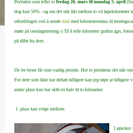
Perioden som teller er
fredag 26. mars til mandag 5. april
(fra
dog kun 50% - og om det står likt mellom to vil løpekilometer t
utfordringen ved å sende
mail
med kilometerstatus til trenings
møte på onsdagstrening:-) Til å telle kilometer godtas gps, fot
på tillitt fra dere.
De tre beste får som vanlig premie. Her er premiene det står o
For dere som ikke har deltatt tidligere kan jeg røpe at tidligere v
andre plass kun har skilt en halv til to kilometer.
1. plass kan velge mellom:
Løpesko: 