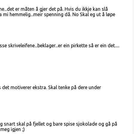
..det er måten å gjer det på. Hvis du ikkje kan slå
ista mi hemmelig...meir spenning då. No Skal eg ut å løpe
e skriveleifene...beklager...er ein pirkette så er ein det.....
s det motiverer ekstra. Skal tenke på dere under
jeg snart skal på fjellet og bare spise sjokolade og gå på
 meg igjen ;)