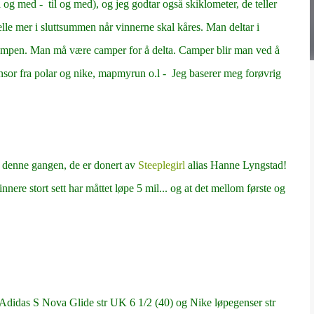
 og med - til og med), og jeg godtar også skiklometer, de teller
elle mer i sluttsummen når vinnerne skal kåres. Man deltar i
campen. Man må være camper for å delta. Camper blir man ved å
sensor fra polar og nike, mapmyrun o.l - Jeg baserer meg forøvrig
m denne gangen, de er donert av
Steeplegirl
alias Hanne Lyngstad!
innere stort sett har måttet løpe 5 mil... og at det mellom første og
Adidas S Nova Glide str UK 6 1/2 (40) og Nike løpegenser str