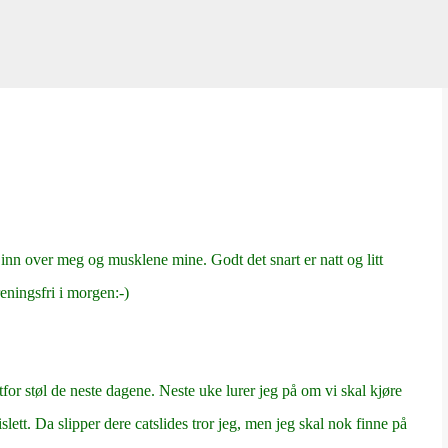
Gå til hovedinnhold
 inn over meg og musklene mine. Godt det snart er natt og litt
reningsfri i morgen:-)
tfor støl de neste dagene. Neste uke lurer jeg på om vi skal kjøre
ett. Da slipper dere catslides tror jeg, men jeg skal nok finne på