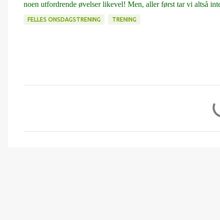
noen utfordrende øvelser likevel! Men, aller først tar vi altså i
FELLES ONSDAGSTRENING
TRENING
K
o
m
m
e
n
t
a
r