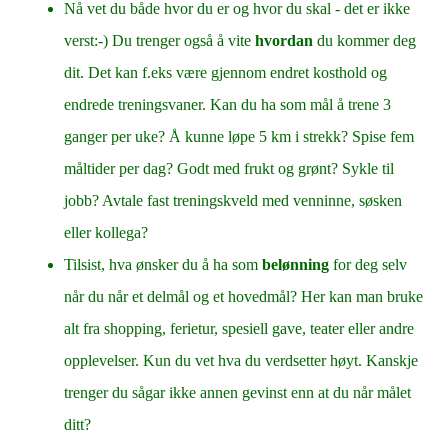
Nå vet du både hvor du er og hvor du skal - det er ikke
verst:-) Du trenger også å vite
hvordan
du kommer deg
dit. Det kan f.eks være gjennom endret kosthold og
endrede treningsvaner. Kan du ha som mål å trene 3
ganger per uke? Å kunne løpe 5 km i strekk? Spise fem
måltider per dag? Godt med frukt og grønt? Sykle til
jobb? Avtale fast treningskveld med venninne, søsken
eller kollega?
Tilsist, hva ønsker du å ha som
belønning
for deg selv
når du når et delmål og et hovedmål? Her kan man bruke
alt fra shopping, ferietur, spesiell gave, teater eller andre
opplevelser. Kun du vet hva du verdsetter høyt. Kanskje
trenger du sågar ikke annen gevinst enn at du når målet
ditt?