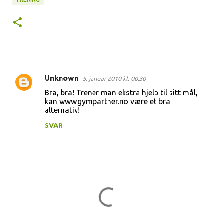
Unknown
5. januar 2010 kl. 00:30
K
Bra, bra! Trener man ekstra hjelp til sitt mål,
o
kan www.gympartner.no være et bra
alternativ!
m
m
SVAR
e
n
t
a
r
e