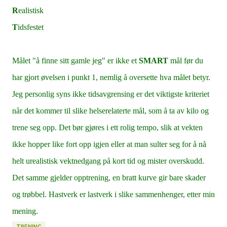
R
ealistisk
T
idsfestet
Målet "å finne sitt gamle jeg" er ikke et
SMART
mål før du
har gjort øvelsen i punkt 1, nemlig å oversette hva målet betyr.
Jeg personlig syns ikke tidsavgrensing er det viktigste kriteriet
når det kommer til slike helserelaterte mål, som å ta av kilo og
trene seg opp. Det bør gjøres i ett rolig tempo, slik at vekten
ikke hopper like fort opp igjen eller at man sulter seg for å nå
helt urealistisk vektnedgang på kort tid og mister overskudd.
Det samme gjelder opptrening, en bratt kurve gir bare skader
og trøbbel. Hastverk er lastverk i slike sammenhenger, etter min
mening.
TRENING