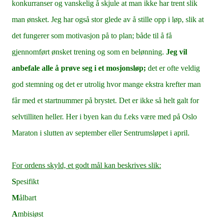
konkurranser og vanskelig å skjule at man ikke har trent slik
man ønsket. Jeg har også stor glede av å stille opp i løp, slik at
det fungerer som motivasjon på to plan; både til å få
gjennomført ønsket trening og som en belønning.
Jeg vil
anbefale alle å prøve seg i et mosjonsløp;
det er ofte veldig
god stemning og det er utrolig hvor mange ekstra krefter man
får med et startnummer på brystet. Det er ikke så helt galt for
selvtilliten heller. Her i byen kan du f.eks være med på Oslo
Maraton i slutten av september eller Sentrumsløpet i april.
For ordens skyld, et godt mål kan beskrives slik:
S
pesifikt
M
ålbart
A
mbisiøst