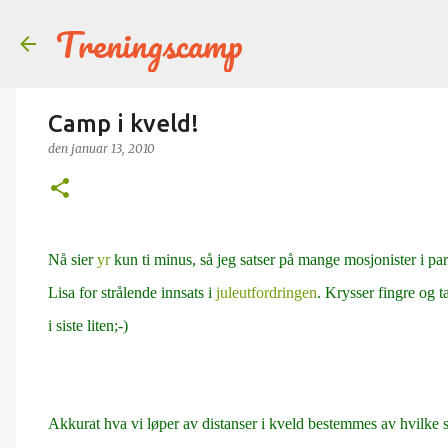
Treningscamp
Camp i kveld!
den
januar 13, 2010
Nå sier
yr
kun ti minus, så jeg satser på mange mosjonister i p
Lisa for strålende innsats i
juleutfordringen
. Krysser fingre og t
i siste liten;-)
Akkurat hva vi løper av distanser i kveld bestemmes av hvilke st