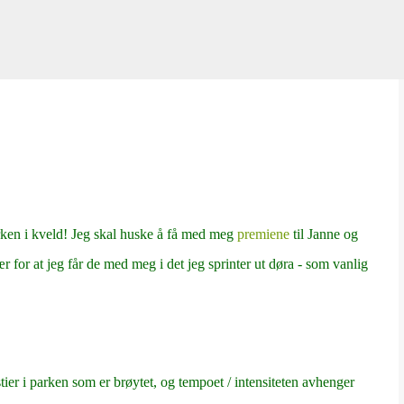
Gå til hovedinnhold
arken i kveld! Jeg skal huske å få med meg
premiene
til Janne og
ær for at jeg får de med meg i det jeg sprinter ut døra - som vanlig
ier i parken som er brøytet, og tempoet / intensiteten avhenger