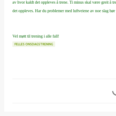
av hvor kaldt det oppleves å trene. Ti minus skal være greit å 
det oppleves. Har du problemer med luftveiene av noe slag bør du 
Vel møtt til trening i alle fall!
FELLES ONSDAGSTRENING
K
o
m
m